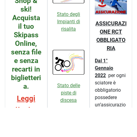
Shop &
ski!
Stato degli
Acquista
Impianti di
ASSICURAZI
il tuo
risalita
ONE RCT
Skipass
OBBLIGATO
Online,
RIA
senza file
e senza
Dal 1°
recarti in
Gennaio
2022
per ogni
biglietteri
sciatore è
a.
Stato delle
obbligatorio
piste di
Leggi
possedere
discesa
un’assicurazio
attentam
ne che copra
ente qui
la propria
responsabilità
prima di
civile per